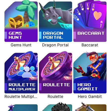
Tangkas
ROMO
Tembak Ikan
ARCADE
Gems Hunt
Dragon Portal
Baccarat
Promosi
Referral
VIP
Member
Lainnya
Roulette Multiplayer
Roulette
Hero Gambit
VERSI DESKTOP