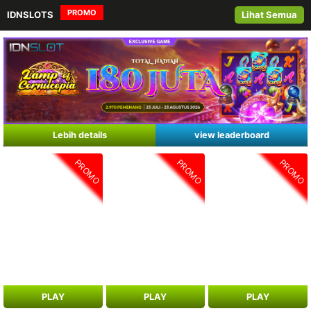
PROMO
IDNSLOTS
Lihat Semua
Lebih details
view leaderboard
PROMO
PROMO
PROMO
PLAY
PLAY
PLAY