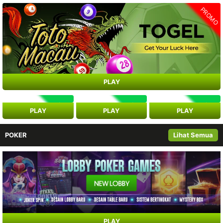
PROMO
PLAY
NEW
NEW
NEW
PLAY
PLAY
PLAY
POKER
Lihat Semua
PLAY