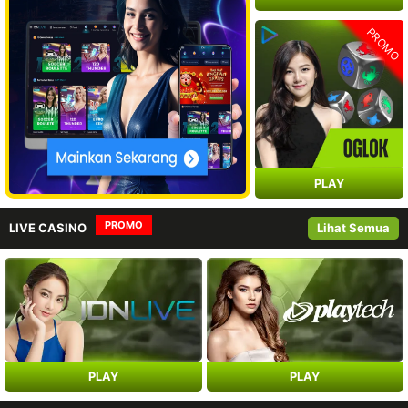
PROMO
PLAY
PROMO
LIVE CASINO
Lihat Semua
PLAY
PLAY