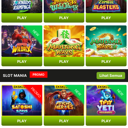
PLAY
PLAY
PLAY
NEW
PLAY
PLAY
PLAY
PROMO
SLOT MANIA
Lihat Semua
PROMO
NEW
NEW
PLAY
PLAY
PLAY