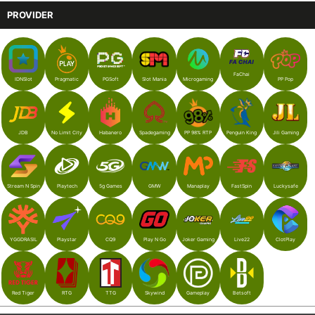
PROVIDER
FaChai
IDNSlot
Pragmatic
PGSoft
Slot Mania
Microgaming
PP Pop
JDB
Habanero
Spadegaming
PP 98% RTP
Penguin King
Jili Gaming
No Limit City
Stream N Spin
Playtech
5g Games
GMW
Manaplay
FastSpin
Luckysafe
YGGDRASIL
Playstar
CQ9
Play N Go
Joker Gaming
Live22
ClotPlay
Red Tiger
RTG
TTG
Skywind
Gameplay
Betsoft