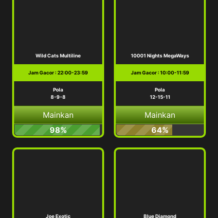
Wild Cats Multiline
10001 Nights MegaWays
Jam Gacor : 22:00-23:59
Jam Gacor : 10:00-11:59
Pola
Pola
8-9-8
12-15-11
Mainkan
Mainkan
98%
64%
Joe Exotic
Blue Diamond