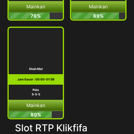
Mainkan
Mainkan
76%
89%
Shah Mat
Jam Gacor : 00:00-01:59
Pola
5-5-5
Mainkan
80%
Slot RTP Klikfifa