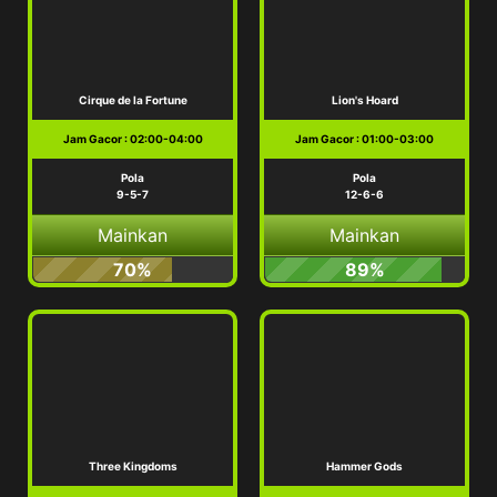
Cirque de la Fortune
Lion's Hoard
Jam Gacor : 02:00-04:00
Jam Gacor : 01:00-03:00
Pola
Pola
9-5-7
12-6-6
Mainkan
Mainkan
70%
89%
Three Kingdoms
Hammer Gods