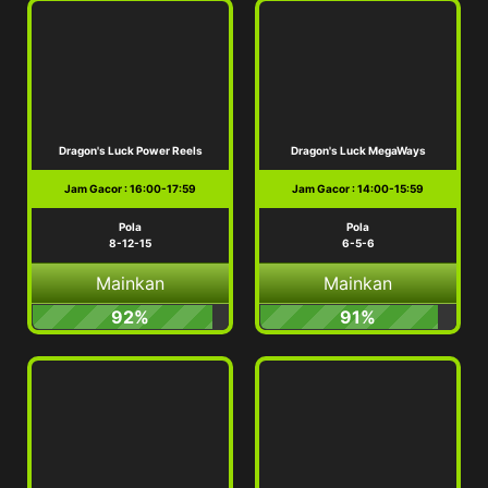
Dragon's Luck Power Reels
Dragon's Luck MegaWays
Jam Gacor : 16:00-17:59
Jam Gacor : 14:00-15:59
Pola
Pola
8-12-15
6-5-6
Mainkan
Mainkan
92%
91%