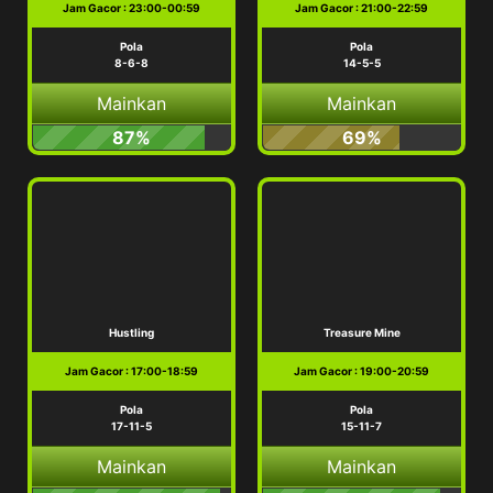
Jam Gacor : 23:00-00:59
Jam Gacor : 21:00-22:59
Pola
Pola
8-6-8
14-5-5
Mainkan
Mainkan
87%
69%
Hustling
Treasure Mine
Jam Gacor : 17:00-18:59
Jam Gacor : 19:00-20:59
Pola
Pola
17-11-5
15-11-7
Mainkan
Mainkan