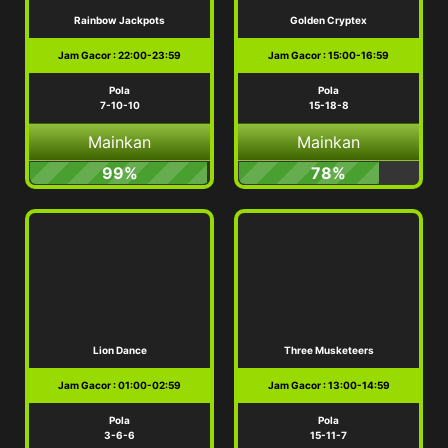
Rainbow Jackpots
Golden Cryptex
Jam Gacor : 22:00-23:59
Jam Gacor : 15:00-16:59
Pola
Pola
7-10-10
15-18-8
Mainkan
Mainkan
99%
78%
Lion Dance
Three Musketeers
Jam Gacor : 01:00-02:59
Jam Gacor : 13:00-14:59
Pola
Pola
3-6-6
15-11-7