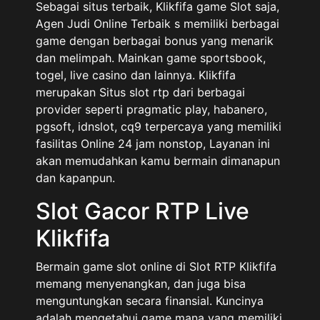
Sebagai situs terbaik, Klikfifa game Slot saja,
Agen Judi Online Terbaik s memiliki berbagai
game dengan berbagai bonus yang menarik
dan melimpah. Mainkan game sportsbook,
togel, live casino dan lainnya. Klikfifa
merupakan Situs slot rtp dari berbagai
provider seperti pragmatic play, habanero,
pgsoft, idnslot, cq9 terpercaya yang memiliki
fasilitas Online 24 jam nonstop, Layanan ini
akan memudahkan kamu bermain dimanapun
dan kapanpun.
Slot Gacor RTP Live
Klikfifa
Bermain game slot online di Slot RTP Klikfifa
memang menyenangkan, dan juga bisa
menguntungkan secara finansial. Kuncinya
adalah mengetahui game mana yang memiliki