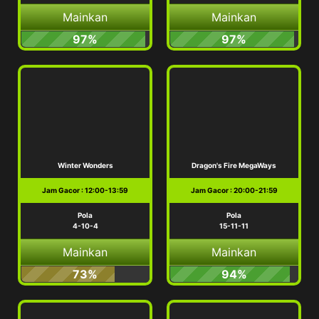
Mainkan
Mainkan
97%
97%
Winter Wonders
Dragon's Fire MegaWays
Jam Gacor : 12:00-13:59
Jam Gacor : 20:00-21:59
Pola
Pola
4-10-4
15-11-11
Mainkan
Mainkan
73%
94%