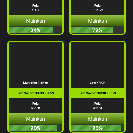
Pola
Pola
7-1-6
1-15-25
Mainkan
Mainkan
84%
79%
Multiplier Riches
Laser Fruit
Jam Gacor : 06:00-07:59
Jam Gacor : 04:00-05:59
Pola
Pola
6-8-9
4-6-4
Mainkan
Mainkan
90%
95%