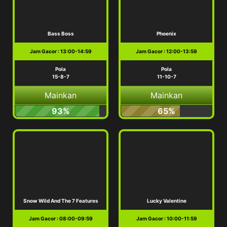
Bass Boss
Phoenix
Jam Gacor : 13:00-14:59
Jam Gacor : 12:00-13:59
Pola
Pola
15-8-7
11-10-7
Mainkan
Mainkan
93%
65%
Snow Wild And The 7 Features
Lucky Valentine
Jam Gacor : 08:00-09:59
Jam Gacor : 10:00-11:59