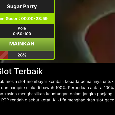
Sugar Party
am Gacor : 00:00-23:59
Pola
0-50-100
MAINKAN
28%
Slot Terbaik
ak mesin slot membayar kembali kepada pemainnya untuk set
fa dan hampir selalu di bawah 100%. Perbedaan antara 100% 
n kasino menghasilkan keuntungan dalam jangka panjang.
 RTP rendah disebut ketat. Klikfifa menghadirkan slot ga