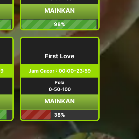
MAINKAN
98%
First Love
59
Jam Gacor : 00:00-23:59
Pola
0-50-100
MAINKAN
38%