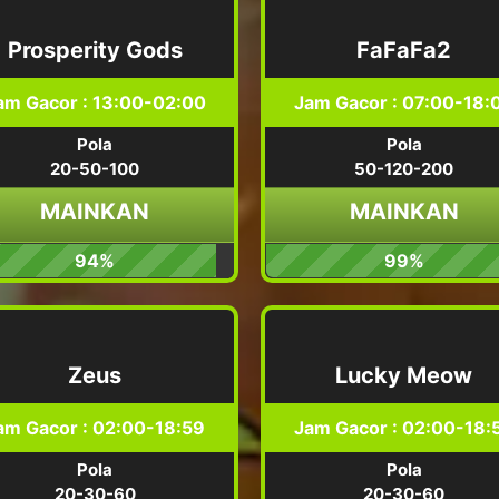
Prosperity Gods
FaFaFa2
am Gacor : 13:00-02:00
Jam Gacor : 07:00-18:
Pola
Pola
20-50-100
50-120-200
MAINKAN
MAINKAN
94%
99%
Zeus
Lucky Meow
am Gacor : 02:00-18:59
Jam Gacor : 02:00-18:
Pola
Pola
20-30-60
20-30-60