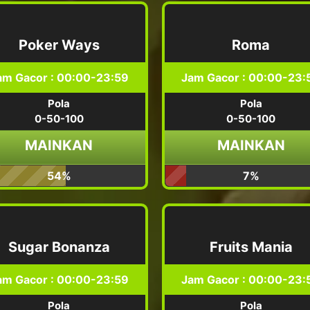
Poker Ways
Roma
am Gacor : 00:00-23:59
Jam Gacor : 00:00-23:
Pola
Pola
0-50-100
0-50-100
MAINKAN
MAINKAN
54%
7%
Sugar Bonanza
Fruits Mania
am Gacor : 00:00-23:59
Jam Gacor : 00:00-23:
Pola
Pola